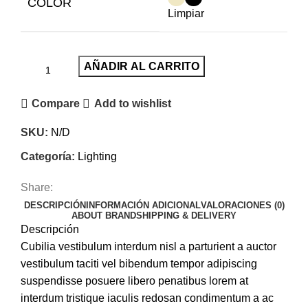
COLOR
Limpiar
AÑADIR AL CARRITO
Compare
Add to wishlist
SKU:
N/D
Categoría:
Lighting
Share:
DESCRIPCIÓN
INFORMACIÓN ADICIONAL
VALORACIONES (0)
ABOUT BRAND
SHIPPING & DELIVERY
Descripción
Cubilia vestibulum interdum nisl a parturient a auctor
vestibulum taciti vel bibendum tempor adipiscing
suspendisse posuere libero penatibus lorem at
interdum tristique iaculis redosan condimentum a ac